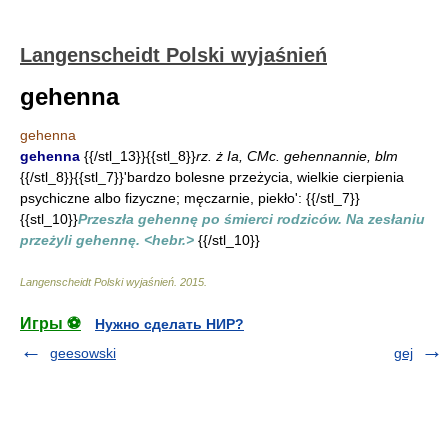
Langenscheidt Polski wyjaśnień
gehenna
gehenna
gehenna
{{/stl_13}}{{stl_8}}
rz. ż Ia, CMc. gehennannie, blm
{{/stl_8}}{{stl_7}}'bardzo bolesne przeżycia, wielkie cierpienia
psychiczne albo fizyczne; męczarnie, piekło': {{/stl_7}}
{{stl_10}}
Przeszła gehennę po śmierci rodziców. Na zesłaniu
przeżyli gehennę. <hebr.>
{{/stl_10}}
Langenscheidt Polski wyjaśnień
.
2015
.
Игры ⚽
Нужно сделать НИР?
geesowski
gej