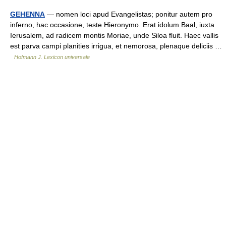
GEHENNA
— nomen loci apud Evangelistas; ponitur autem pro
inferno, hac occasione, teste Hieronymo. Erat idolum Baal, iuxta
Ierusalem, ad radicem montis Moriae, unde Siloa fluit. Haec vallis
est parva campi planities irrigua, et nemorosa, plenaque deliciis …
Hofmann J. Lexicon universale