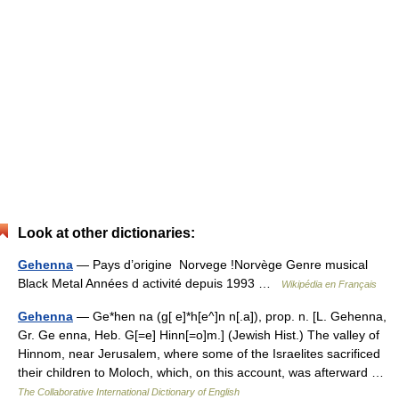
Look at other dictionaries:
Gehenna
— Pays d’origine Norvege !Norvège Genre musical
Black Metal Années d activité depuis 1993 …
Wikipédia en Français
Gehenna
— Ge*hen na (g[ e]*h[e^]n n[.a]), prop. n. [L. Gehenna,
Gr. Ge enna, Heb. G[=e] Hinn[=o]m.] (Jewish Hist.) The valley of
Hinnom, near Jerusalem, where some of the Israelites sacrificed
their children to Moloch, which, on this account, was afterward …
The Collaborative International Dictionary of English