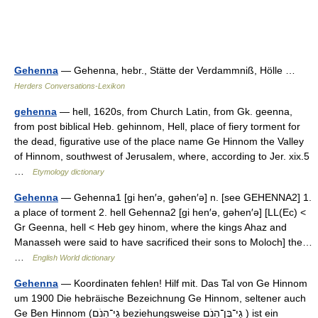
Gehenna
— Gehenna, hebr., Stätte der Verdammniß, Hölle …
Herders Conversations-Lexikon
gehenna
— hell, 1620s, from Church Latin, from Gk. geenna,
from post biblical Heb. gehinnom, Hell, place of fiery torment for
the dead, figurative use of the place name Ge Hinnom the Valley
of Hinnom, southwest of Jerusalem, where, according to Jer. xix.5
…
Etymology dictionary
Gehenna
— Gehenna1 [gi hen′ə, gəhen′ə] n. [see GEHENNA2] 1.
a place of torment 2. hell Gehenna2 [gi hen′ə, gəhen′ə] [LL(Ec) <
Gr Geenna, hell < Heb gey hinom, where the kings Ahaz and
Manasseh were said to have sacrificed their sons to Moloch] the…
…
English World dictionary
Gehenna
— Koordinaten fehlen! Hilf mit. Das Tal von Ge Hinnom
um 1900 Die hebräische Bezeichnung Ge Hinnom, seltener auch
Ge Ben Hinnom (גֵי־הִנֹם beziehungsweise גֵי־בֶּן־הִנֹם ) ist ein